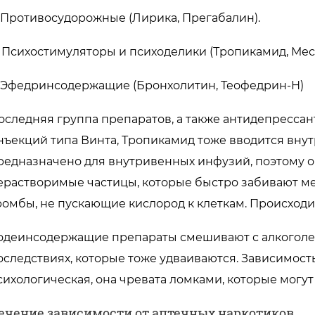
. Противосудорожные (Лирика, Прегабалин).
. Психостимуляторы и психоделики (Тропикамид, Мес
. Эфедринсодержащие (Бронхолитин, Теофедрин-Н)
оследняя группа препаратов, а также антидепрессан
нъекций типа Винта, Тропикамид тоже вводится вну
редназначено для внутривенных инфузий, поэтому о
ерастворимые частицы, которые быстро забивают мел
ромбы, не пускающие кислород к клеткам. Происходи
одеинсодержащие препараты смешивают с алкоголем
оследствиях, которые тоже удваиваются. Зависимост
сихологическая, она чревата ломками, которые могут
ечение зависимости от аптечных наркотиков