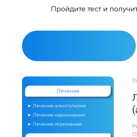
Пройдите тест и получи
Г
Лечение
Лечение алкоголизма
Лечение наркомании
Вывод из запоя
Лечение игромании
Р
О