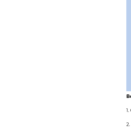
В
1
2