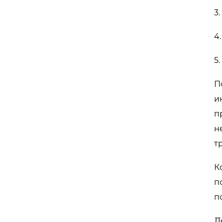
3
4
5
П
и
п
н
т
К
п
п
Л