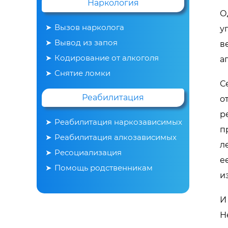
Наркология
О
Вызов нарколога
у
Вывод из запоя
в
Кодирование от алкоголя
а
Снятие ломки
С
Реабилитация
о
р
Реабилитация наркозависимых
п
Реабилитация алкозависимых
л
Ресоциализация
е
Помощь родственникам
и
И
Н