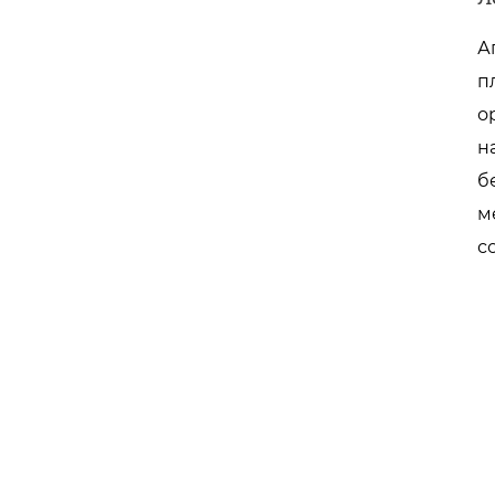
А
п
о
н
б
м
с