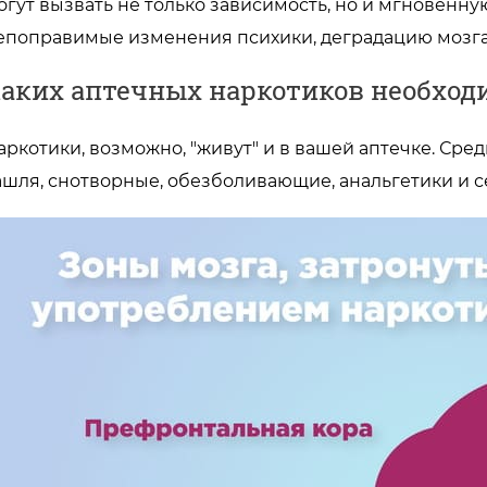
огут вызвать не только зависимость, но и мгновенную
епоправимые изменения психики, деградацию мозга
аких аптечных наркотиков необход
аркотики, возможно, "живут" и в вашей аптечке. Ср
ашля, снотворные, обезболивающие, анальгетики и 