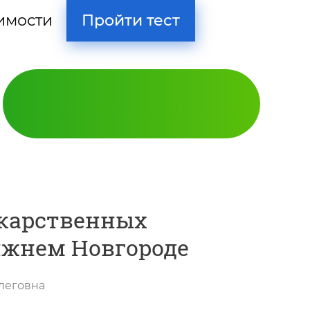
Пройти тест
имости
екарственных
ижнем Новгороде
Кодирование
леговна