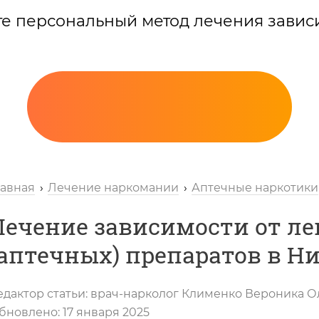
те персональный метод лечения завис
лавная
Лечение наркомании
Аптечные наркотики
Лечение зависимости от л
(аптечных) препаратов в Н
Вызов нарколога
едактор статьи:
врач-нарколог
Клименко Вероника О
бновлено:
17 января 2025