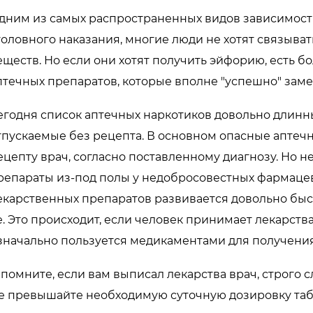
дним из самых распространенных видов зависимости
головного наказания, многие люди не хотят связыв
еществ. Но если они хотят получить эйфорию, есть б
птечных препаратов, которые вполне "успешно" зам
егодня список аптечных наркотиков довольно длинн
тпускаемые без рецепта. В основном опасные аптечн
ецепту врач, согласно поставленному диагнозу. Но 
репараты из-под полы у недобросовестных фармацев
екарственных препаратов развивается довольно быс
е. Это происходит, если человек принимает лекарств
значально пользуется медикаментами для получени
 помните, если вам выписал лекарства врач, строго
е превышайте необходимую суточную дозировку таб