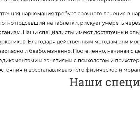
птечная наркомания требует срочного лечения в нар
лотно подсевший на таблетки, рискует умереть через
рганизм. Наши специалисты имеют достаточный опы
аркотиков. Благодаря действенным методам они могу
езопасно и безболезненно. Постепенно, начиная с д
едикаментами и занятиями с психологом и психотер
остояния и восстанавливают его физическое и мора
Наши спец