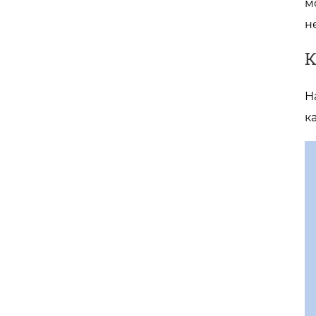
м
н
К
Н
к