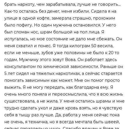
брать наркоту, чем зарабатывала, лучше не говорить...
Как-то осталась без денег, меня избили. Сидела я на
улице в одной кофте, замерзла страшно, прохожим
было пофигу. Но один мужчина остановился. У него
был сломан нос, шрам большой на пол лица. Я
испугалась, но мое состояние не дало мне сбежать. Он
меня схватил и понес. Я тогда килограм 50 весила,
если не меньше, зубов уже половины не было к 20 то
годам. Мужчину этого зовут Вова. Он работает здесь
консультантом по химической зависимости. Раньше он
5 лет сидел на тяжелых наркотиках, а сейчас старается
помогать зависимым как может. Мне он помог просто
выжить. Я не могу передать, как благодарна ему. Я
очень много поняла и переосмыслила, что я всю жизнь
существовала, а не жила. У меня остались шрамы и мне
трудно сделать укол и даже кровь взять, но я чувствую
себя в тыщу раз лучше. Да, работа у меня сейчас пока
не очень, я техничка, но я всегда мечтала быть швеей,
сейчас параллельно учусь. Спасибо врачам и Вове за