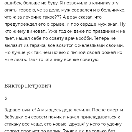
ошибся, больше не буду. Я позвонила в клинику эту
опять, говорю, че за дела, муж сорвался и в больничке,
что ж за лечение такое??? А врач сказал, что
предупреждал его о срыве, и про сердце муж знал. Ну
кто ж ему виноват... Уже год он даже по праздникам не
пьет, нашел себе по совету врача хобби. Теперь не
вылазит из гаража, все возится с железяками своими.
Но лучше уж так, чем ночью с пьяной своей рожей ко
мне лезть. Так что клинику все же советую.
Виктор Петрович
5
Здравствуйте! А мы здесь деда лечили. После смерти
бабушки он совсем поник и начал прикладываться к
стакану все чаще, его новые "друзья" у него то удочку
сопрут пропьют, то велик. Гоняли их, да только без