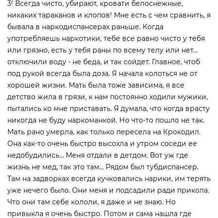
3! Всегда чисто, убирают, кровати белоснежные,
никаких тараканов и клопов! Мне есть с чем сравнить, я
бывала в наркодиспансерах раньше. Когда
употребляешь наркотики, тебе все равно чисто у тебя
или грязно, есть у тебя раны по всему телу или нет...
отключили воду - не беда, и так сойдет. Главное, чтоб
под рукой всегда была доза. Я начала колоться не от
хорошей жизни. Мать была тоже зависима, я все
детство жила в грязи, к нам постоянно ходили мужики,
пытались ко мне приставать. Я думала, что когда врасту
никогда не буду наркоманкой. Но что-то пошло не так.
Мать рано умерла, как только пересела на Крокодил.
Она как-то очень быстро высохла и утром соседи ее
недобудились... Меня отдали в детдом. Вот уж где
жизнь не мед, так это там... Рядом был тубдиспансер.
Там на задворках всегда кучковались нарики, им терять
уже нечего было. Они меня и подсадили ради прикола.
Что они там себе кололи, я даже и не знаю. Но
привыкла я очень быстро. Потом и сама нашла где