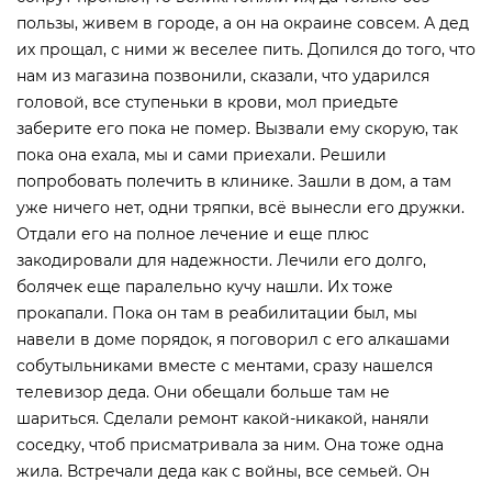
пользы, живем в городе, а он на окраине совсем. А дед
их прощал, с ними ж веселее пить. Допился до того, что
нам из магазина позвонили, сказали, что ударился
головой, все ступеньки в крови, мол приедьте
заберите его пока не помер. Вызвали ему скорую, так
пока она ехала, мы и сами приехали. Решили
попробовать полечить в клинике. Зашли в дом, а там
уже ничего нет, одни тряпки, всё вынесли его дружки.
Отдали его на полное лечение и еще плюс
закодировали для надежности. Лечили его долго,
болячек еще паралельно кучу нашли. Их тоже
прокапали. Пока он там в реабилитации был, мы
навели в доме порядок, я поговорил с его алкашами
собутыльниками вместе с ментами, сразу нашелся
телевизор деда. Они обещали больше там не
шариться. Сделали ремонт какой-никакой, наняли
соседку, чтоб присматривала за ним. Она тоже одна
жила. Встречали деда как с войны, все семьей. Он