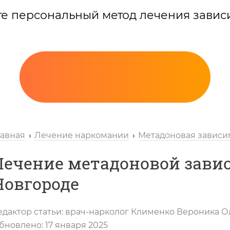
те персональный метод лечения завис
лавная
Лечение наркомании
Метадоновая зависи
Лечение метадоновой зави
Новгороде
Вызов нарколога
едактор статьи:
врач-нарколог
Клименко Вероника О
бновлено:
17 января 2025