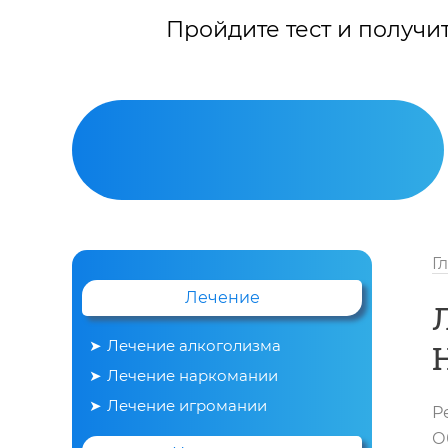
Пройдите тест и получи
Г
Лечение
Лечение алкоголизма
Лечение наркомании
Вывод из запоя
Лечение игромании
Р
О