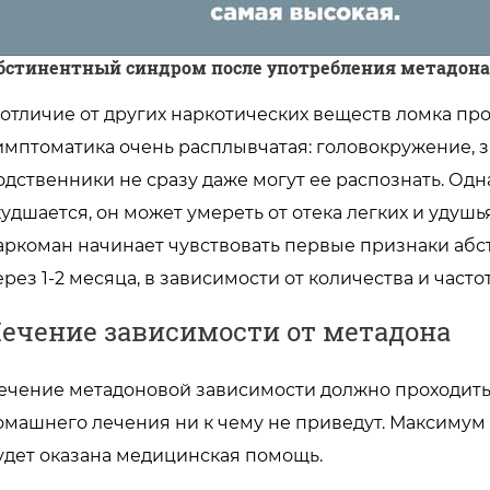
бстинентный синдром после употребления
метадона
 отличие от других наркотических веществ ломка пр
имптоматика очень расплывчатая: головокружение, з
одственники не сразу даже могут ее распознать. Од
худшается, он может умереть от отека легких и удушь
аркоман начинает чувствовать первые признаки абс
ерез 1-2 месяца, в зависимости от количества и част
ечение зависимости от метадона
ечение метадоновой зависимости должно проходить 
омашнего лечения ни к чему не приведут. Максимум 
удет оказана медицинская помощь.