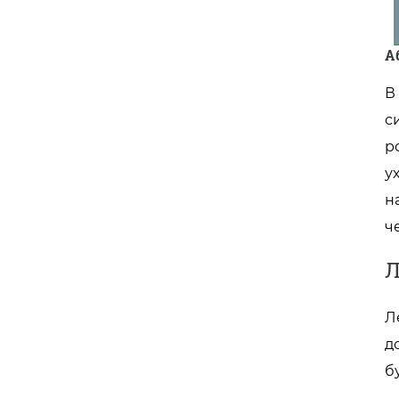
А
В
с
р
у
н
ч
Л
Л
д
б