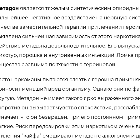
етадон
является тяжелым синтетическим опиоидным
ильнейшее негативное воздействие на нервную систе
ачестве заместительной терапии при лечении герои
ыявлена сильнейшая зависимость от этого наркотика
ействие метадона довольно длительное. Его выпускаю
икстур, порошка и внутривенных инъекций. Ломка п
ещества сравнима по тяжести с героиновой.
асто наркоманы пытаются слезть с героина применяя 
риносит меньший вред организму. Однако они по фа
ругую. Метадон не имеет такого ярко выраженного эй
апротив он вызывает чувство спокойствия, расслабле
значает, что он безвреден, при его постоянном прим
егкие. Риск передозировки этим наркотиком очень в
силения “кайфа” смешивают метадон с алкоголем и 