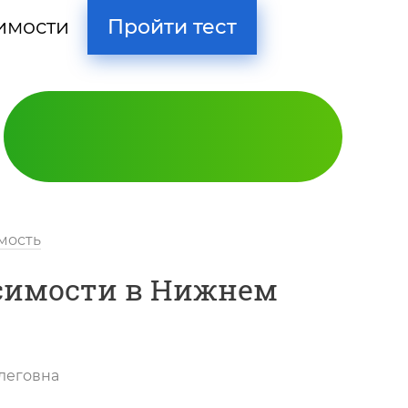
Пройти тест
имости
мость
симости в Нижнем
Кодирование
леговна