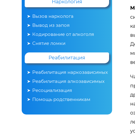
Наркология
М
Вызов нарколога
с
Вывод из запоя
к
Кодирование от алкоголя
в
Снятие ломки
Д
м
Реабилитация
в
Реабилитация наркозависимых
Ч
Реабилитация алкозависимых
п
Ресоциализация
д
Помощь родственникам
н
о
л
у