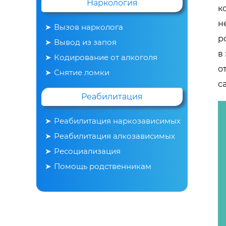
Наркология
к
н
Вызов нарколога
р
Вывод из запоя
в
Кодирование от алкоголя
о
Снятие ломки
с
Реабилитация
Реабилитация наркозависимых
Реабилитация алкозависимых
Ресоциализация
Помощь родственникам