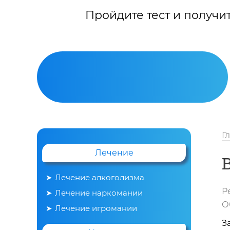
Пройдите тест и получи
Г
Лечение
Лечение алкоголизма
Р
Лечение наркомании
Вывод из запоя
О
Лечение игромании
З