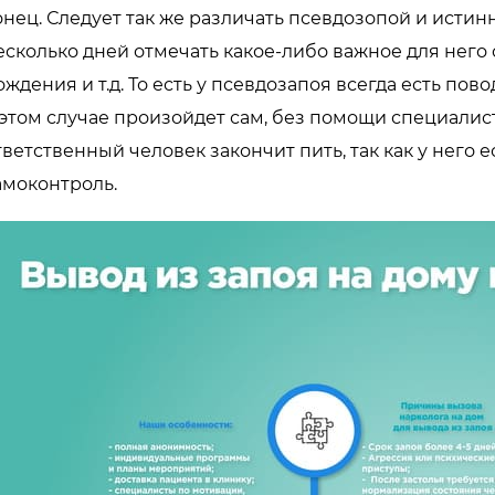
онец. Следует так же различать псевдозопой и истин
есколько дней отмечать какое-либо важное для него 
ождения и т.д. То есть у псевдозапоя всегда есть пов
 этом случае произойдет сам, без помощи специалис
тветственный человек закончит пить, так как у него е
амоконтроль.