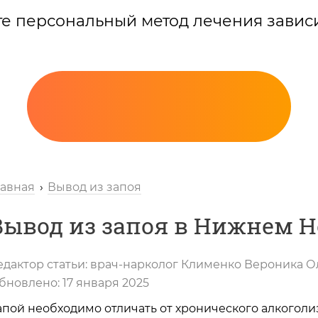
те персональный метод лечения завис
лавная
Вывод из запоя
Вывод из запоя в Нижнем Н
едактор статьи:
врач-нарколог
Клименко Вероника О
Вызов нарколога
бновлено:
17 января 2025
апой необходимо отличать от хронического алкоголи