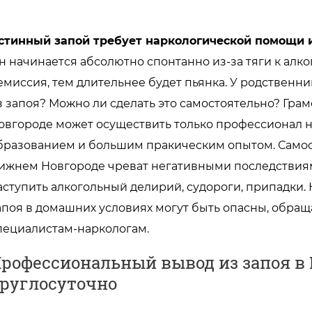
стинный запой требует наркологической помощи 
н начинается абсолютно спонтанно из-за тяги к алк
емиссия, тем длительнее будет пьянка. У родственни
з запоя? Можно ли сделать это самостоятельно? Гра
овгороде может осуществить только профессионал 
бразованием и большим пракическим опытом. Самос
ижнем Новгороде чреват негативными последствиям
аступить алкогольный делирий, судороги, припадки.
апоя в домашних условиях могут быть опасны, обр
пециалистам-наркологам.
рофессиональный вывод из запоя в
руглосуточно