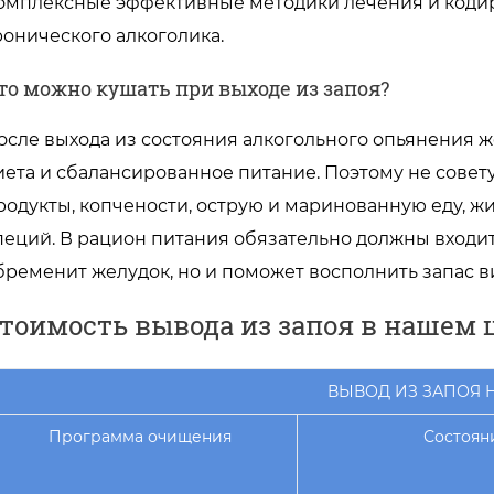
омплексные эффективные методики лечения и коди
ронического алкоголика.
то можно кушать при выходе из запоя?
осле выхода из состояния алкогольного опьянения 
иета и сбалансированное питание. Поэтому не сове
родукты, копчености, острую и маринованную еду, жи
пеций. В рацион питания обязательно должны входит
бременит желудок, но и поможет восполнить запас в
тоимость вывода из запоя в нашем 
ВЫВОД ИЗ ЗАПОЯ 
Программа очищения
Состоян