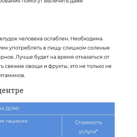
рования помогут вылечить даже
желудок человека ослаблен. Необходима
туем употреблять в пищу слишком соленые
рное. Лучше будет на время отказаться от
ь свежие овощи и фрукты, это не только не
итаминов.
центре
НА ДОМУ
ие пациента
Стоимость
услуги*