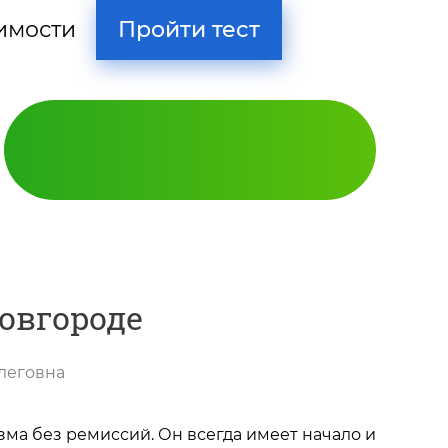
Пройти тест
имости
овгороде
леговна
Кодирование
зма без ремиссий. Он всегда имеет начало и