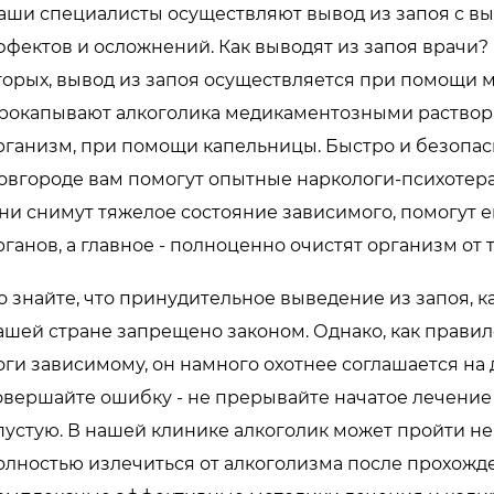
аши специалисты осуществляют вывод из запоя с вы
ффектов и осложнений. Как выводят из запоя врачи? 
торых, вывод из запоя осуществляется при помощи 
рокапывают алкоголика медикаментозными раствора
рганизм, при помощи капельницы. Быстро и безопас
овгороде вам помогут опытные наркологи-психотер
ни снимут тяжелое состояние зависимого, помогут е
рганов, а главное - полноценно очистят организм от 
о знайте, что принудительное выведение из запоя, 
ашей стране запрещено законом. Однако, как правило,
оги зависимому, он намного охотнее соглашается на
овершайте ошибку - не прерывайте начатое лечение 
пустую. В нашей клинике алкоголик может пройти не
олностью излечиться от алкоголизма после прохожд